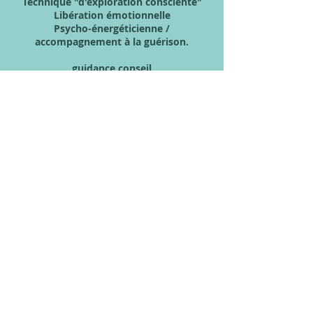
Technique "d'exploration consciente"
Libération émotionnelle
Psycho-énergéticienne /
accompagnement à la guérison.
guidance conseil
* COACH CERTIFIE EN IMAGE
PERSONNELLE ET PROFESSIONNELLE*
3 rue d'Auvergne
31180 CASTELMAUROU
crystal.soins@outlook.fr
Thérapeute certifié
Annuaire
sur :
Thérapeute
s