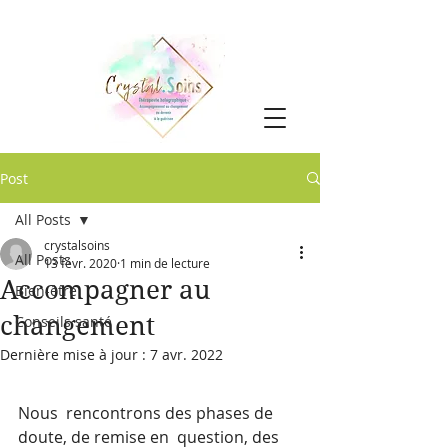
Post
All Posts
crystalsoins
All Posts
13 févr. 2020
1 min de lecture
Accompagner au
Bien-être
changement
Conseils santé
Dernière mise à jour :
7 avr. 2022
Nous  rencontrons des phases de 
doute, de remise en  question, des 