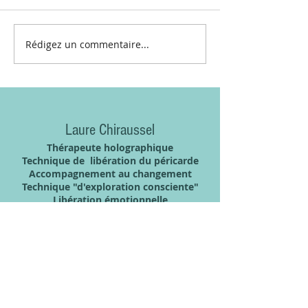
Rédigez un commentaire...
Laure Chiraussel
Thérapeute holographique
Technique de libération du péricarde
Accompagnement au changement
Technique "d'exploration consciente"
Libération émotionnelle
Psycho-énergéticienne /
accompagnement à la guérison.
guidance conseil
* COACH CERTIFIE EN IMAGE
PERSONNELLE ET PROFESSIONNELLE*