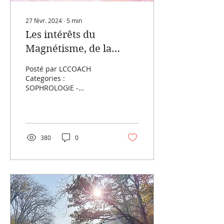
27 févr. 2024
∙
5
min
Les intérêts du
Magnétisme, de la
Sophrologie et de
Posté par LCCOACH
l’Hypnose dans la Lutte
Categories :
SOPHROLOGIE -
Contre le Cancer
HYPNOSE
ERICKSONIENNE Date :
27 FÉVRIER 2024 “les
intérêts du Magnétisme,
de la Sophrologie...
380
0