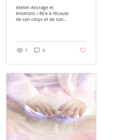
l'écoute de son corps et
Atelier Ancrage et
de son cœur.
émotions / être à l'écoute
de son corps et de son
corps / atelier
d'introduction
7
0