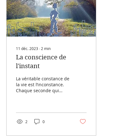
11 déc. 2023
∙
2
min
La conscience de
l'instant
La véritable constance de
la vie est l’inconstance.
Chaque seconde qui
passe fait de vous un
être sans cesse en
évolution,...
2
0