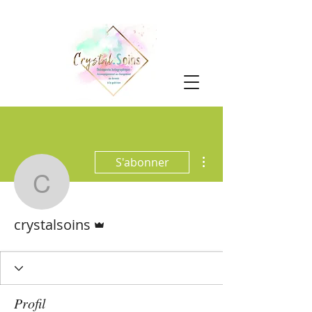
Plus d'actions
S'abonner
crystalsoins
Administrateur
crystalsoins
Profil